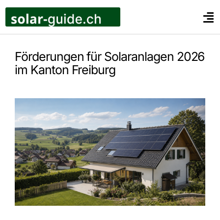
Zum
Inhalt
Tog
springen
Nav
Privatkunden
Förderungen für Solaranlagen 2026
Unternehmen
im Kanton Freiburg
Landwirte
Ratgeber