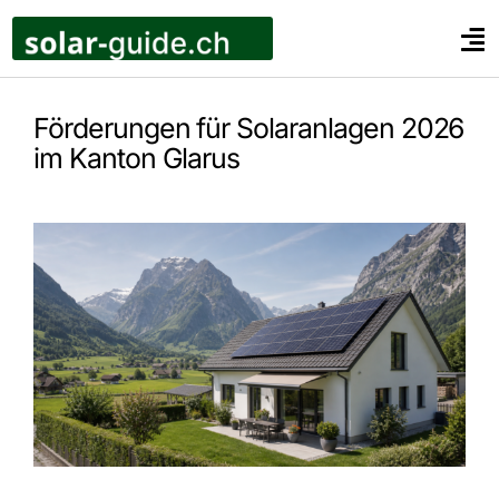
Zum
Inhalt
Tog
springen
Nav
Privatkunden
Förderungen für Solaranlagen 2026
Unternehmen
im Kanton Glarus
Landwirte
Ratgeber