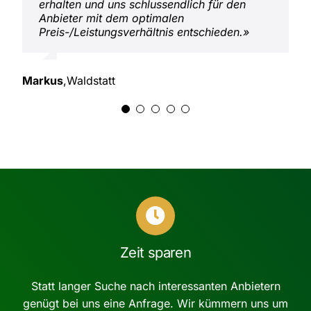
erhalten und uns schlussendlich für den
gefunden. Empfehlung!»
dann für das Angebot mit dem besten
Errichtung der Photovoltaikanlage
unbedingt noch Vergleichsofferten einholen.
Anbieter mit dem optimalen
Preis-/Leistungsverhältnis entschieden.»
beauftrage. Alle Anbieter kamen aus einem
Nach dem Vergleich mit solar-guide.ch
Preis-/Leistungsverhältnis entschieden.»
Umkreis von 15 Kilometern, was mir sehr
haben wir den Auftrag dann einem
gut gefallen hat.»
mittelgrossen, inhabergeführten Fachbetrieb
Hans-Peter
,
Burgdorf
aus der Region erteilt!»
Sandra
,
Effretikon
Markus
,
Waldstatt
Thomas
,
Hinwil
Stefanie
,
Bern
Zeit sparen
Statt langer Suche nach interessanten Anbietern
genügt bei uns eine Anfrage. Wir kümmern uns um