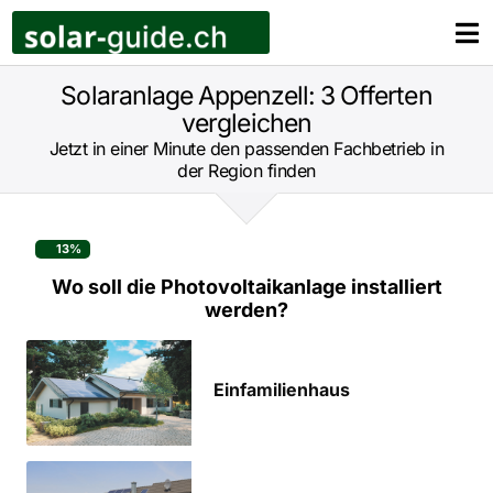
Zum
Inhalt
Tog
springen
Nav
Ihre Anfrage
Solaranlage Appenzell: 3 Offerten
vergleichen
Unser Service
Jetzt in einer Minute den passenden Fachbetrieb in
der Region finden
So funktioniert’s
13
%
Rezensionen
Wo soll die Photovoltaikanlage installiert
werden?
Ihre Vorteile
Fragen und Antworten
Ein­familien­haus