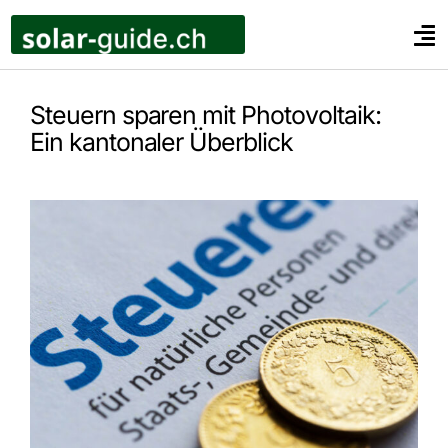
Zum
Inhalt
Tog
springen
Nav
Privatkunden
Steuern sparen mit Photovoltaik:
Unternehmen
Ein kantonaler Überblick
Landwirte
Ratgeber