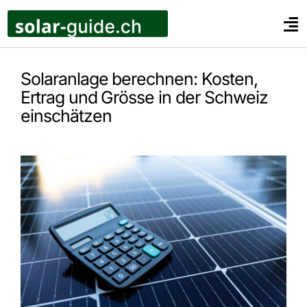
Zum
Inhalt
Tog
springen
Nav
Privatkunden
Solaranlage berechnen: Kosten,
Unternehmen
Ertrag und Grösse in der Schweiz
Landwirte
einschätzen
Ratgeber