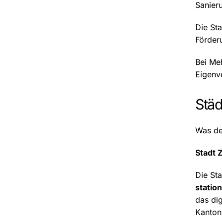
Sanier
Die St
Förder
Bei Me
Eigenv
Stä
Was de
Stadt 
Die Sta
statio
das dig
Kanton