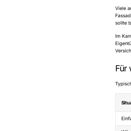
Viele 
Fassad
sollte
Im Kan
Eigentü
Versic
Für 
Typisch
Situ
Einf