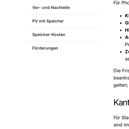
Für Ph
Vor- und Nachteile
K
PV mit Speicher
G
H
Speicher-Kosten
A
P
Förderungen
Z
se
Die Fri
beantr
gelten;
Kant
Für Sta
sind i