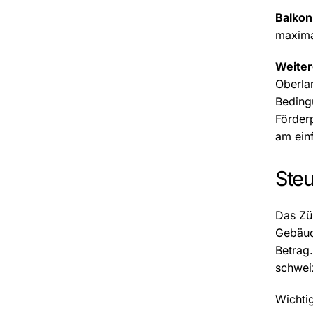
Balkon
maxima
Weite
Oberla
Beding
Förder
am ein
Steu
Das Zü
Gebäud
Betrag
schweiz
Wichti