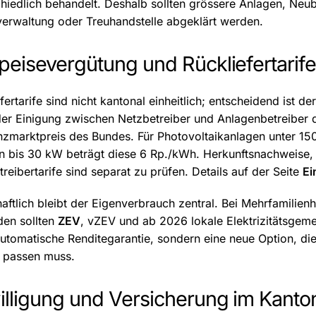
hiedlich behandelt. Deshalb sollten grössere Anlagen, Neub
verwaltung oder Treuhandstelle abgeklärt werden.
peisevergütung und Rückliefertarif
fertarife sind nicht kantonal einheitlich; entscheidend ist de
er Einigung zwischen Netzbetreiber und Anlagenbetreiber de
nzmarktpreis des Bundes. Für Photovoltaikanlagen unter 1
n bis 30 kW beträgt diese 6 Rp./kWh. Herkunftsnachweise,
reibertarife sind separat zu prüfen. Details auf der Seite
Ei
aftlich bleibt der Eigenverbrauch zentral. Bei Mehrfamilie
en sollten
ZEV
, vZEV und ab 2026 lokale Elektrizitätsgeme
utomatische Renditegarantie, sondern eine neue Option, die 
t passen muss.
lligung und Versicherung im Kanto