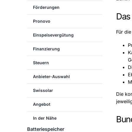
Förderungen
Das 
Pronovo
Für die
Einspeisevergütung
P
Finanzierung
K
G
Steuern
D
E
Anbieter-Auswahl
M
Swissolar
Die ko
jeweil
Angebot
Bun
In der Nähe
Batteriespeicher