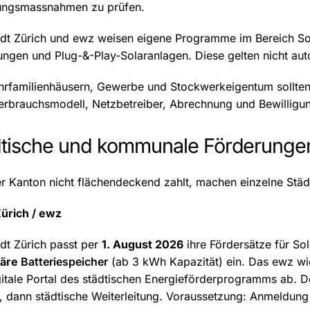
ungsmassnahmen zu prüfen.
adt Zürich und ewz weisen eigene Programme im Bereich So
ungen und Plug-&-Play-Solaranlagen. Diese gelten nicht au
hrfamilienhäusern, Gewerbe und Stockwerkeigentum sollten
erbrauchsmodell, Netzbetreiber, Abrechnung und Bewilligu
dtische und kommunale Förderunge
r Kanton nicht flächendeckend zahlt, machen einzelne Städ
Zürich / ewz
dt Zürich passt per
1. August 2026
ihre Fördersätze für So
näre
Batteriespeicher
(ab 3 kWh Kapazität) ein. Das ewz wic
itale Portal des städtischen Energieförderprogramms ab. De
, dann städtische Weiterleitung. Voraussetzung: Anmeldung