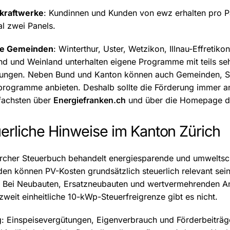
kraftwerke
: Kundinnen und Kunden von ewz erhalten pro Pan
l zwei Panels.
re Gemeinden
: Winterthur, Uster, Wetzikon, Illnau-Effretik
nd und Weinland unterhalten eigene Programme mit teils seh
ungen. Neben Bund und Kanton können auch Gemeinden, St
programme anbieten. Deshalb sollte die Förderung immer a
fachsten über
Energiefranken.ch
und über die Homepage de
erliche Hinweise im Kanton Zürich
rcher Steuerbuch behandelt energiesparende und umweltsch
en können PV-Kosten grundsätzlich steuerlich relevant sein
. Bei Neubauten, Ersatzneubauten und wertvermehrenden Ant
weit einheitliche 10-kWp-Steuerfreigrenze gibt es nicht.
g: Einspeisevergütungen, Eigenverbrauch und Förderbeiträg