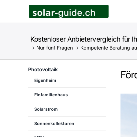
Zum
Inhalt
springen
Kostenloser Anbietervergleich für I
-> Nur fünf Fragen -> Kompetente Beratung au
Photovoltaik
För
Eigenheim
Einfamilienhaus
Solarstrom
Sonnenkollektoren