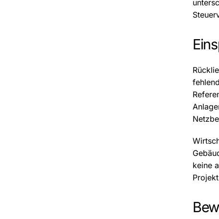
untersc
Steuer
Eins
Rücklie
fehlend
Refere
Anlage
Netzbet
Wirtsch
Gebäud
keine a
Projek
Bewi