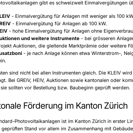
otovoltaikanlagen gibt es schweizweit Einmalvergütungen üb
LEIV
- Einmalvergütung für Anlagen mit weniger als 100 kW
REIV
- Einmalvergütung für Anlagen ab 100 kW.
EIV
- hohe Einmalvergütung für Anlagen ohne Eigenverbra
uktionen und weitere Instrumente
- bei grösseren Anlag
rojekt Auktionen, die gleitende Marktprämie oder weitere Fö
usatzboni
- je nach Anlage können etwa Winterstrom-, Neig
in.
sten sind nicht bei allen Instrumenten gleich. Die KLEIV wir
agt. Bei GREIV, HEIV, Auktionen sowie kantonalen oder k
 sie sollten vor Bestellung bzw. Baubeginn geprüft werden.
onale Förderung im Kanton Zürich
ndard-Photovoltaikanlagen ist im Kanton Zürich in erster L
m geprüften Stand vor allem im Zusammenhang mit Gebäu